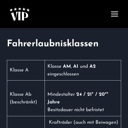
Zum
Inhalt
springen
Fahrerlaubnisklassen
Klasse
AM
,
A1
und
A2
Klasse A
eingeschlossen
Klasse Ab
Mindestalter
24 / 21* / 20**
(beschränkt)
Jahre
Besitzdauer nicht befristet
Krafträder (auch mit Beiwagen)